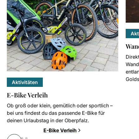
Akt
Wan
Direk
Wande
entla
Golds
Aktivitäten
E-Bike Verleih
Ob groß oder klein, gemütlich oder sportlich –
bei uns findest du das passende E-Bike für
deinen Urlaubstag in der Oberpfalz.
E-Bike Verleih