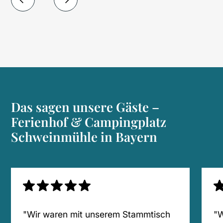
Das sagen unsere Gäste –
Ferienhof & Campingplatz
Schweinmühle in Bayern
"Wir waren mit unserem Stammtisch
"W