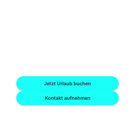
Dein Urlaub beginnt
hier – Natur, Genuss &
Familienzeit
Ob für ein Wochenende oder den
Sommerurlaub – auf der Schweinmühle
findest du deinen Platz. Ferienwohnung oder
Camping? Du entscheidest.
Jetzt Urlaub buchen
Kontakt aufnehmen