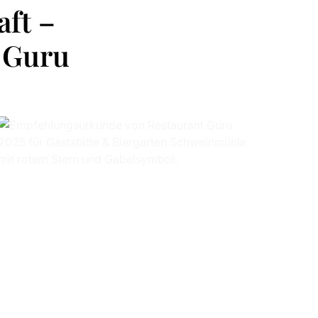
aft –
t Guru