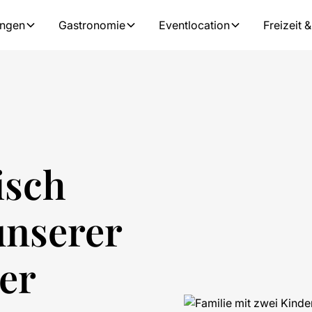
ungen
Gastronomie
Eventlocation
Freizeit &
isch
unserer
der