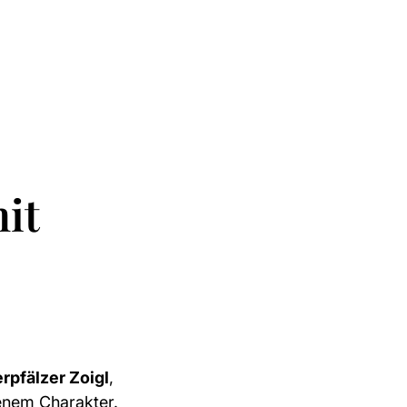
mit
rpfälzer Zoigl
,
genem Charakter.