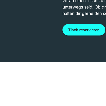
vorab einen Tisch zu r
unterwegs seid. Ob dr
halten dir gerne den s
Tisch reservieren
nt hier – Natur,